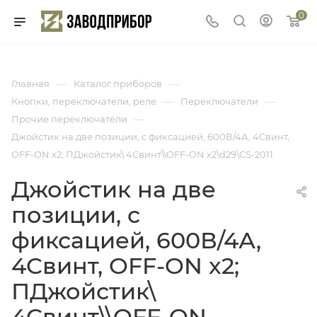
0
—
—
Главная
Каталог приборов
—
—
Кнопки, переключатели, реле
Переключатели
—
Прочие переключатели
Джойстик на две позиции, с фиксацией, 600В/4А, 4Cвинт,
OFF-ON x2; ПДжойстик\ 4Cвинт\\OFF-ON x2\d29\CS-2011
Джойстик на две
позиции, с
фиксацией, 600В/4А,
4Cвинт, OFF-ON x2;
ПДжойстик\
4Cвинт\\OFF-ON