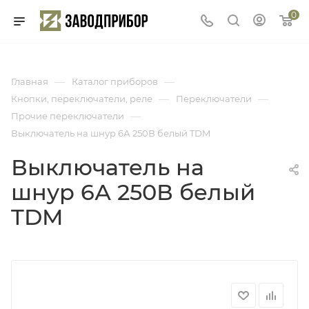
0
—
—
Главная
Каталог приборов
—
—
Кнопки, переключатели, реле
Переключатели
—
Прочие переключатели
Выключатель на шнур 6А 250В белый TDM
Выключатель на
шнур 6А 250В белый
TDM