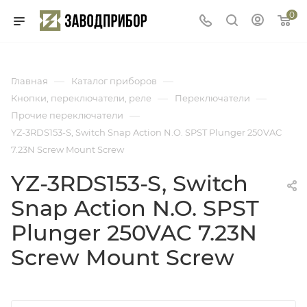
0
—
—
Главная
Каталог приборов
—
—
Кнопки, переключатели, реле
Переключатели
—
Прочие переключатели
YZ-3RDS153-S, Switch Snap Action N.O. SPST Plunger 250VAC
7.23N Screw Mount Screw
YZ-3RDS153-S, Switch
Snap Action N.O. SPST
Plunger 250VAC 7.23N
Screw Mount Screw