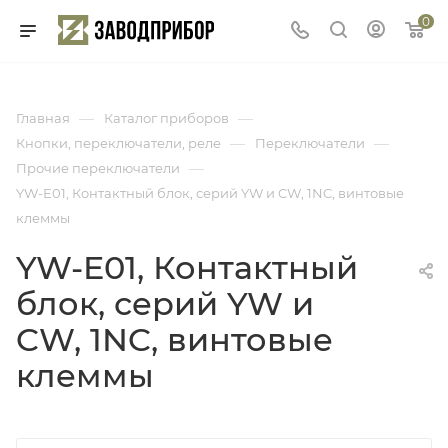
0
—
—
Главная
Каталог приборов
—
—
Кнопки, переключатели, реле
Переключатели
—
Прочие переключатели
YW-E01, Контактный блок, серий YW и CW, 1NC, винтовые
клеммы
YW-E01, Контактный
блок, серий YW и
CW, 1NC, винтовые
клеммы