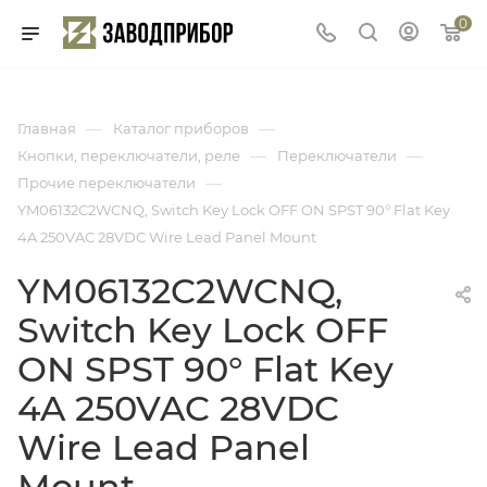
0
—
—
Главная
Каталог приборов
—
—
Кнопки, переключатели, реле
Переключатели
—
Прочие переключатели
YM06132C2WCNQ, Switch Key Lock OFF ON SPST 90° Flat Key
4A 250VAC 28VDC Wire Lead Panel Mount
YM06132C2WCNQ,
Switch Key Lock OFF
ON SPST 90° Flat Key
4A 250VAC 28VDC
Wire Lead Panel
Mount