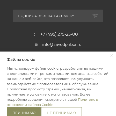
ПОДПИСАТЬСЯ НА РАССЫЛКУ
+7 (495) 275-25-00
info@zavodpribor.ru
г. Москва, проспект Мира 125
Файлы cookie
Мы используем файлы cookie, разработанные нашими
специалистами и третьими лицами, для анализа событий
2016-2026 © ЗаводПрибор - Измерительные приборы
на нашем веб-сайте, что позволяет нам улучшать
Оферта
взаимодействие с пользователями и обслуживание.
Конфиденциальность
Продолжая просмотр страниц нашего сайта, вы
принимаете условия его использования. Более
подробные сведения смотрите в нашей
Политике в
отношении файлов Cookie
.
ПРИНИМАЮ
НЕ ПРИНИМАЮ