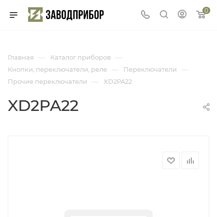
0
—
—
Главная
Каталог приборов
—
—
Кнопки, переключатели, реле
Переключатели
—
Прочие переключатели
XD2PA22
XD2PA22