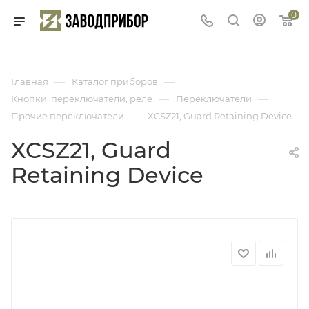
0
—
—
Главная
Каталог приборов
—
—
Кнопки, переключатели, реле
Переключатели
—
Прочие переключатели
XCSZ21, Guard Retaining Device
XCSZ21, Guard
Retaining Device