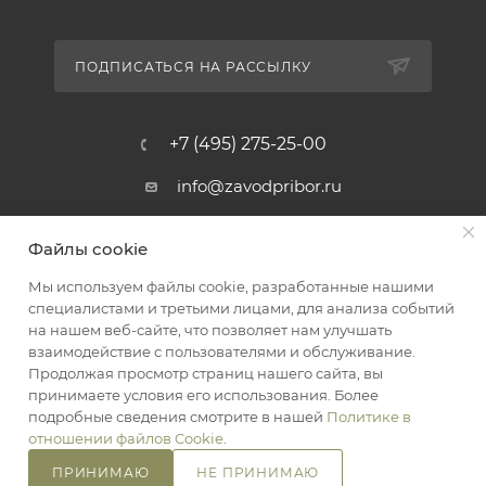
ПОДПИСАТЬСЯ НА РАССЫЛКУ
+7 (495) 275-25-00
info@zavodpribor.ru
г. Москва, проспект Мира 125
Файлы cookie
Мы используем файлы cookie, разработанные нашими
специалистами и третьими лицами, для анализа событий
2016-2026 © ЗаводПрибор - Измерительные приборы
на нашем веб-сайте, что позволяет нам улучшать
Оферта
взаимодействие с пользователями и обслуживание.
Конфиденциальность
Продолжая просмотр страниц нашего сайта, вы
принимаете условия его использования. Более
подробные сведения смотрите в нашей
Политике в
отношении файлов Cookie
.
ПРИНИМАЮ
НЕ ПРИНИМАЮ