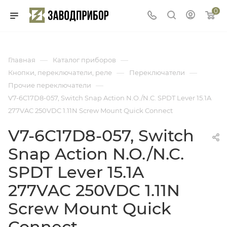
0
—
—
Главная
Каталог приборов
—
—
Кнопки, переключатели, реле
Переключатели
—
Прочие переключатели
V7-6C17D8-057, Switch Snap Action N.O./N.C. SPDT Lever 15.1A
277VAC 250VDC 1.11N Screw Mount Quick Connect
V7-6C17D8-057, Switch
Snap Action N.O./N.C.
SPDT Lever 15.1A
277VAC 250VDC 1.11N
Screw Mount Quick
Connect