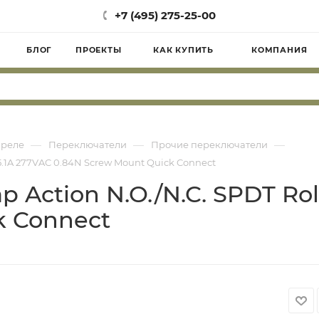
+7 (495) 275-25-00
БЛОГ
ПРОЕКТЫ
КАК КУПИТЬ
КОМПАНИЯ
—
—
—
 реле
Переключатели
Прочие переключатели
 15.1A 277VAC 0.84N Screw Mount Quick Connect
p Action N.O./N.C. SPDT Rol
k Connect