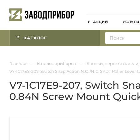
АКЦИИ
УСЛУГИ
КАТАЛОГ
—
—
Главная
Каталог приборов
Кнопки, переключатели,
V7-1C17E9-207, Switch Snap Action N.O./N.C. SPDT Roller Lever
V7-1C17E9-207, Switch Sna
0.84N Screw Mount Quic