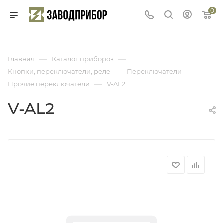
0
—
—
Главная
Каталог приборов
—
—
Кнопки, переключатели, реле
Переключатели
—
Прочие переключатели
V-AL2
V-AL2