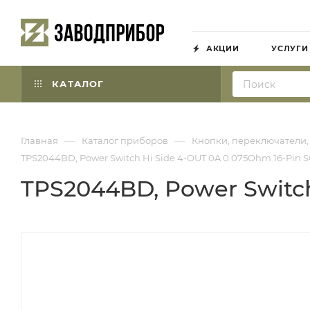
АКЦИИ
УСЛУГИ
КАТАЛОГ
—
—
Главная
Каталог приборов
Кнопки, переключатели,
TPS2044BD, Power Switch Hi Side 4-OUT 0A 0.075Ohm 16-Pin 
TPS2044BD, Power Switch