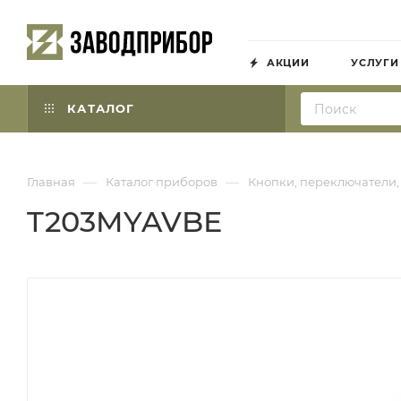
АКЦИИ
УСЛУГИ
КАТАЛОГ
—
—
Главная
Каталог приборов
Кнопки, переключатели,
T203MYAVBE