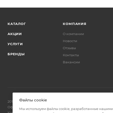
КАТАЛОГ
КОМПАНИЯ
АКЦИИ
О компании
Новости
УСЛУГИ
Отзывы
БРЕНДЫ
Контакты
Вакансии
Файлы cookie
2016-2026 © ЗаводПрибор - Измерительные приборы
Оферта
Мы используем файлы cookie, разработанные нашими 
Конфиденциальность