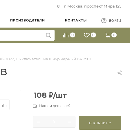
г. Москва, проспект Мира 125
ПРОИЗВОДИТЕЛИ
КОНТАКТЫ
ВОЙТИ
0
0
0
6-0022, Выключатель на шнур черный 6А 250В
0В
108
₽
/шт
Нашли дешевле?
В КОРЗИНУ