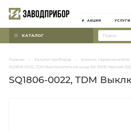
АКЦИИ
УСЛУГИ
КАТАЛОГ
—
—
Главная
Каталог приборов
Кнопки, переключатели,
SQ1806-0022, TDM Выключатель на шнур 6А 250В Черный SQ
SQ1806-0022, TDM Выкл