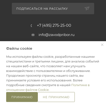
ПОДПИСАТЬСЯ НА РАССЫЛКУ
+7 (495) 275-25-00
info@zavodpribor.ru
г. Москва, проспект Мира 125
Файлы cookie
Мы используем файлы cookie, разработанные нашими
специалистами и третьими лицами, для анализа событий
2016-2026 © ЗаводПрибор - Измерительные приборы
на нашем веб-сайте, что позволяет нам улучшать
Оферта
взаимодействие с пользователями и обслуживание.
Конфиденциальность
Продолжая просмотр страниц нашего сайта, вы
принимаете условия его использования. Более
подробные сведения смотрите в нашей
Политике в
отношении файлов Cookie
.
ПРИНИМАЮ
НЕ ПРИНИМАЮ
В КОРЗИНУ