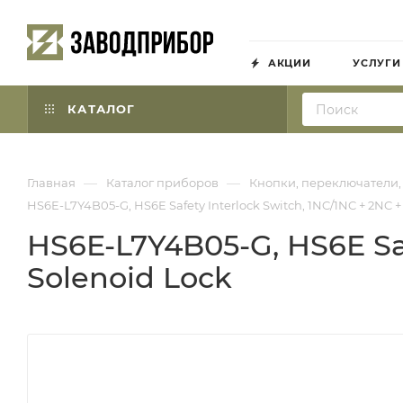
АКЦИИ
УСЛУГИ
КАТАЛОГ
—
—
Главная
Каталог приборов
Кнопки, переключатели,
HS6E-L7Y4B05-G, HS6E Safety Interlock Switch, 1NC/1NC + 2NC +
HS6E-L7Y4B05-G, HS6E Saf
Solenoid Lock