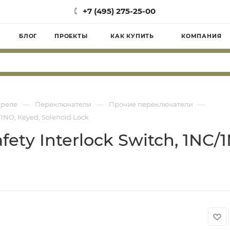
+7 (495) 275-25-00
БЛОГ
ПРОЕКТЫ
КАК КУПИТЬ
КОМПАНИЯ
—
—
—
 реле
Переключатели
Прочие переключатели
 1NO, Keyed, Solenoid Lock
ety Interlock Switch, 1NC/1