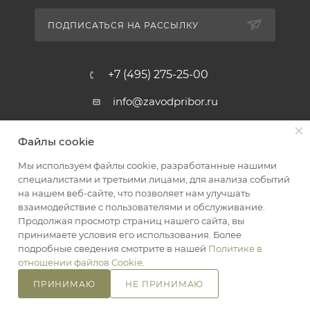
ПОДПИСАТЬСЯ НА РАССЫЛКУ
+7 (495) 275-25-00
info@zavodpribor.ru
г. Москва, проспект Мира 125
Файлы cookie
Мы используем файлы cookie, разработанные нашими
специалистами и третьими лицами, для анализа событий
2016-2026 © ЗаводПрибор - Измерительные приборы
на нашем веб-сайте, что позволяет нам улучшать
Оферта
взаимодействие с пользователями и обслуживание.
Конфиденциальность
Продолжая просмотр страниц нашего сайта, вы
принимаете условия его использования. Более
подробные сведения смотрите в нашей
Политике в
отношении файлов Cookie
.
ПРИНИМАЮ
НЕ ПРИНИМАЮ
В КОРЗИНУ