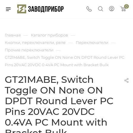
0
—
—
Главная
Каталог приборов
—
—
Кнопки, переключатели, реле
Переключатели
—
Прочие переключатели
GT21MABE, Switch Toggle ON None ON DPDT Round Lever PC
Pins 20VAC 20VDC 0.4VA PC Mount with Bracket Bulk
GT21MABE, Switch
Toggle ON None ON
DPDT Round Lever PC
Pins 20VAC 20VDC
0.4VA PC Mount with
Bracket Bulk