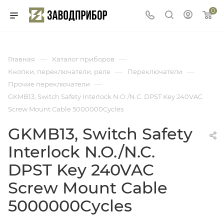
0
—
—
Главная
Каталог приборов
—
—
Кнопки, переключатели, реле
Переключатели
—
Прочие переключатели
GKMB13, Switch Safety Interlock N.O./N.C. DPST Key 240VAC
Screw Mount Cable 5000000Cycles
GKMB13, Switch Safety
Interlock N.O./N.C.
DPST Key 240VAC
Screw Mount Cable
5000000Cycles