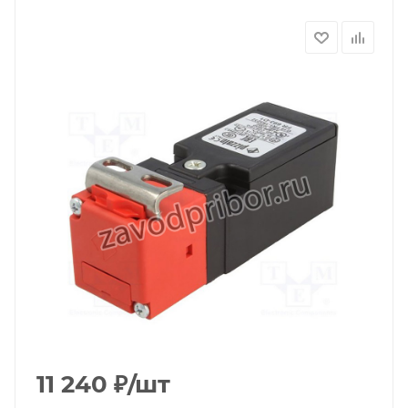
11 240
₽
/шт