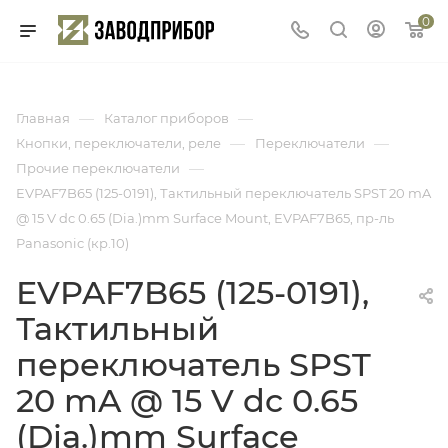
0
—
—
Главная
Каталог приборов
—
—
Кнопки, переключатели, реле
Переключатели
—
Прочие переключатели
EVPAF7B65 (125-0191), Тактильный переключатель SPST 20 mA
@ 15 V dc 0.65 (Dia.)mm Surface Mount, EVPAF7B65, пр-ль
Panasonic (кр.10)
EVPAF7B65 (125-0191),
Тактильный
переключатель SPST
20 mA @ 15 V dc 0.65
(Dia.)mm Surface