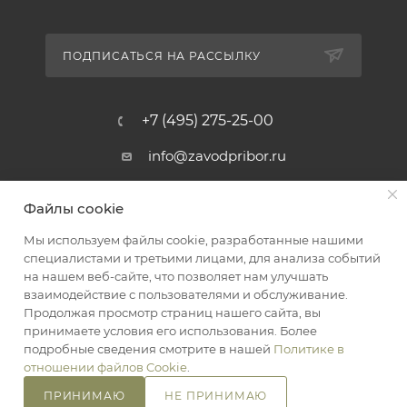
ПОДПИСАТЬСЯ НА РАССЫЛКУ
+7 (495) 275-25-00
info@zavodpribor.ru
г. Москва, проспект Мира 125
Файлы cookie
Мы используем файлы cookie, разработанные нашими
специалистами и третьими лицами, для анализа событий
2016-2026 © ЗаводПрибор - Измерительные приборы
на нашем веб-сайте, что позволяет нам улучшать
Оферта
взаимодействие с пользователями и обслуживание.
Конфиденциальность
Продолжая просмотр страниц нашего сайта, вы
принимаете условия его использования. Более
подробные сведения смотрите в нашей
Политике в
отношении файлов Cookie
.
ПРИНИМАЮ
НЕ ПРИНИМАЮ