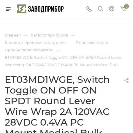
0
—
—
Главная
Каталог приборов
—
—
Кнопки, переключатели, реле
Переключатели
—
Прочие переключатели
ET03MD1WGE, Switch Toggle ON OFF ON SPDT Round Lever
Wire Wrap 2A 120VAC 28VDC 0.4VA PC Mount Medical Bulk
ET03MD1WGE, Switch
Toggle ON OFF ON
SPDT Round Lever
Wire Wrap 2A 120VAC
28VDC 0.4VA PC
Mount Medical Bulk