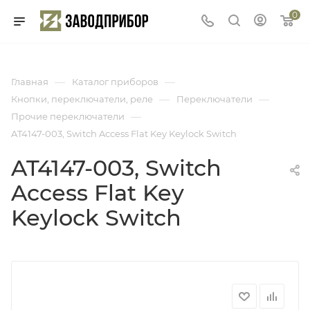
0
—
—
Главная
Каталог приборов
—
—
Кнопки, переключатели, реле
Переключатели
—
Прочие переключатели
AT4147-003, Switch Access Flat Key Keylock Switch
AT4147-003, Switch
Access Flat Key
Keylock Switch