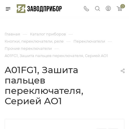
0
—
—
Главная
Каталог приборов
—
—
Кнопки, переключатели, реле
Переключатели
—
Прочие переключатели
A01FG1, Зашита пальцев переключателя, Серией AO1
A01FG1, Зашита
пальцев
переключателя,
Серией AO1