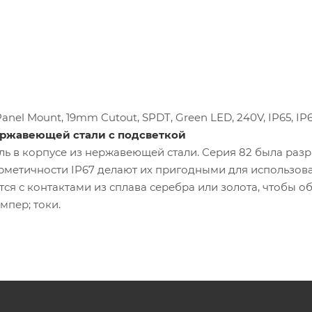
Panel Mount, 19mm Cutout, SPDT, Green LED, 240V, IP65, IP
ержавеющей стали с подсветкой
ль в корпусе из нержавеющей стали. Серия 82 была раз
ерметичности IP67 делают их пригодными для использов
ся с контактами из сплава серебра или золота, чтобы о
пер; токи.