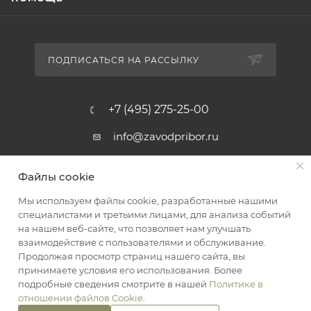
ПОДПИСАТЬСЯ НА РАССЫЛКУ
+7 (495) 275-25-00
info@zavodpribor.ru
г. Москва, проспект Мира 125
Файлы cookie
Мы используем файлы cookie, разработанные нашими
специалистами и третьими лицами, для анализа событий
2016-2026 © ЗаводПрибор - Измерительные приборы
на нашем веб-сайте, что позволяет нам улучшать
Оферта
взаимодействие с пользователями и обслуживание.
Конфиденциальность
Продолжая просмотр страниц нашего сайта, вы
принимаете условия его использования. Более
подробные сведения смотрите в нашей
Политике в
отношении файлов Cookie
.