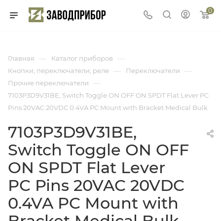
0
—
—
Главная
Каталог приборов
—
—
Кнопки, переключатели, реле
Переключатели
—
Прочие переключатели
7103P3D9V31BE, Switch Toggle ON OFF ON SPDT Flat Lever PC
Pins 20VAC 20VDC 0.4VA PC Mount with Bracket Medical Bulk
7103P3D9V31BE,
Switch Toggle ON OFF
ON SPDT Flat Lever
PC Pins 20VAC 20VDC
0.4VA PC Mount with
Bracket Medical Bulk