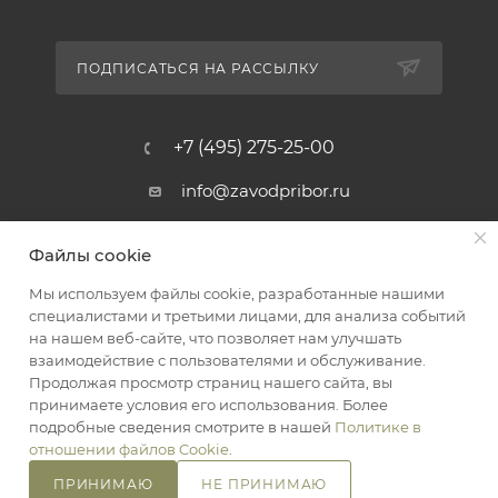
ПОДПИСАТЬСЯ НА РАССЫЛКУ
+7 (495) 275-25-00
info@zavodpribor.ru
г. Москва, проспект Мира 125
Файлы cookie
Мы используем файлы cookie, разработанные нашими
специалистами и третьими лицами, для анализа событий
2016-2026 © ЗаводПрибор - Измерительные приборы
на нашем веб-сайте, что позволяет нам улучшать
Оферта
взаимодействие с пользователями и обслуживание.
Конфиденциальность
Продолжая просмотр страниц нашего сайта, вы
принимаете условия его использования. Более
подробные сведения смотрите в нашей
Политике в
отношении файлов Cookie
.
ПРИНИМАЮ
НЕ ПРИНИМАЮ