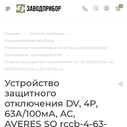
0
—
—
Главная
Каталог приборов
—
Измерительные приборы
—
Измерители параметров и качества электроэнергии
—
Измерители параметров УЗО
Устройство защитного отключения DV, 4P, 63А/100мА, AC,
AVERES SQ rccb-4-63-100-ac-av
Устройство
защитного
отключения DV, 4P,
63А/100мА, AC,
AVERES SQ rccb-4-63-