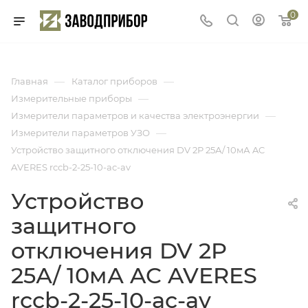
0
—
—
Главная
Каталог приборов
—
Измерительные приборы
—
Измерители параметров и качества электроэнергии
—
Измерители параметров УЗО
Устройство защитного отключения DV 2P 25А/ 10мА AC
AVERES rccb-2-25-10-ac-av
Устройство
защитного
отключения DV 2P
25А/ 10мА AC AVERES
rccb-2-25-10-ac-av