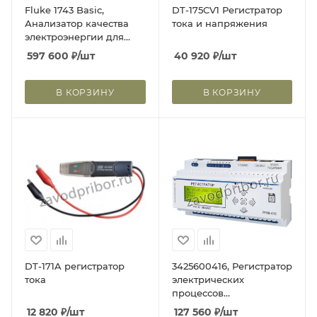
Fluke 1743 Basic,
DT-175CV1 Регистратор
Анализатор качества
тока и напряжения
электроэнергии для
трехфазной сети
597 600
₽
/шт
40 920
₽
/шт
(Госреестр РФ)
В КОРЗИНУ
В КОРЗИНУ
DT-171A регистратор
3425600416, Регистратор
тока
электрических
процессов
микропроцессорный
12 820
₽
/шт
127 560
₽
/шт