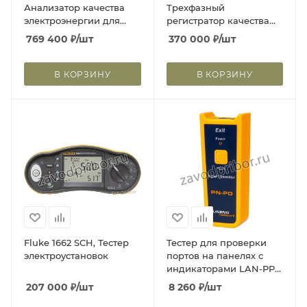
Анализатор качества
Трехфазный
электроэнергии для
регистратор качества
трехфазной сети
электроэнергии
769 400
₽
/шт
370 000
₽
/шт
(Госреестр РФ)
(Госреестр РФ)
В КОРЗИНУ
В КОРЗИНУ
Fluke 1662 SCH, Тестер
Тестер для проверки
электроустановок
портов на панелях с
индикаторами LAN-PPi-
CHKTOOL
207 000
₽
/шт
8 260
₽
/шт