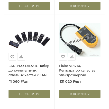
габаритный размер
96х96 мм
В КОРЗИНУ
В КОРЗИНУ
LAN-PRO-L/ID2-8, Набор
Fluke VR1710,
дополнительных
Регистратор качества
ответных частей к LAN-
электроэнергии
PRO-L идентификаторы
11 060
₽
/шт
131 020
₽
/шт
от 2 до 8 , 7 шт.
В КОРЗИНУ
В КОРЗИНУ