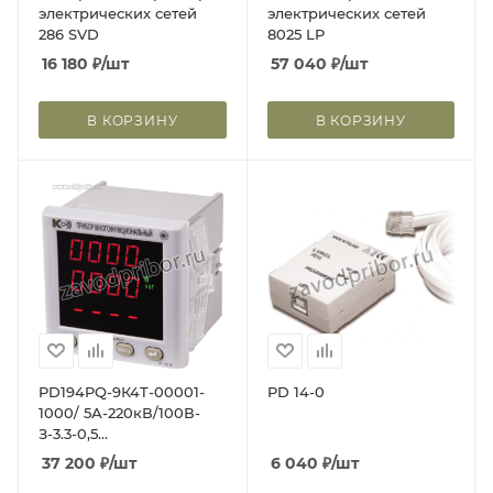
электрических сетей
электрических сетей
286 SVD
8025 LP
16 180
₽
/шт
57 040
₽
/шт
В КОРЗИНУ
В КОРЗИНУ
PD194PQ-9К4T-00001-
PD 14-0
1000/ 5А-220кВ/100В-
З-3.3-0,5
Многофункциональный
37 200
₽
/шт
6 040
₽
/шт
прибор, мультиметр,