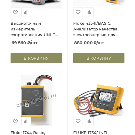
Высокоточный
Fluke 435-II/BASIC,
измеритель
Анализатор качества
сопротивления UNI-T
электроэнергии для
UT3513
трехфазной сети
69 560
₽
/шт
880 000
₽
/шт
(Госреестр РФ)
В КОРЗИНУ
В КОРЗИНУ
Fluke 1744 Basic,
FLUKE 1734/ INTL,