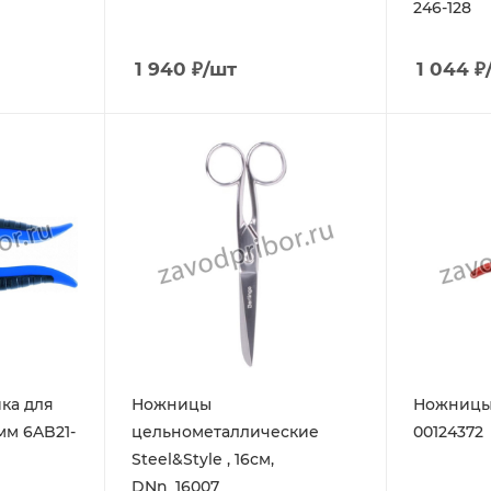
246-128
1 940
₽
/шт
1 044
₽
ка для
Ножницы
Ножницы
мм 6AB21-
цельнометаллические
00124372
Steel&Style , 16см,
DNn_16007