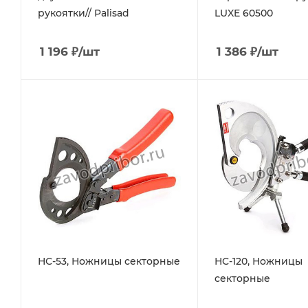
рукоятки// Palisad
LUXE 60500
1 196
₽
/шт
1 386
₽
/шт
НС-53, Ножницы секторные
НС-120, Ножницы
секторные