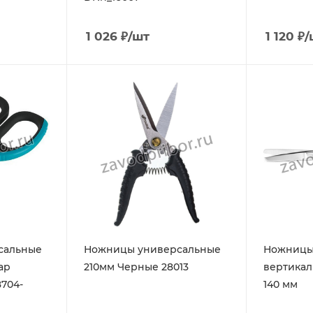
1 026
₽
/шт
1 120
₽
/
сальные
Ножницы универсальные
Ножницы
ap
210мм Черные 28013
вертикал
704-
140 мм