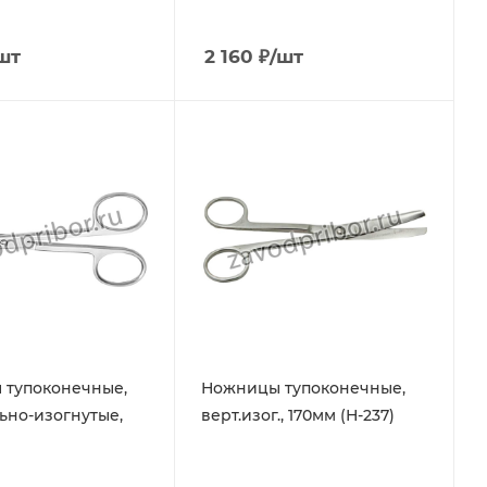
шт
2 160
₽
/шт
 тупоконечные,
Ножницы тупоконечные,
ьно-изогнутые,
верт.изог., 170мм (Н-237)