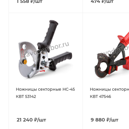
1 558
₽
/шт
474
₽
/шт
Ножницы секторные НС-45
Ножницы секторн
КВТ 53142
КВТ 47546
21 240
₽
/шт
9 880
₽
/шт