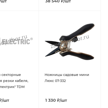
/шт
38 540
₽
/шт
 секторные
Ножницы садовые мини
я резки кабеля,
Люкс 07-332
лектрик" TDM
₽
/шт
1 330
₽
/шт