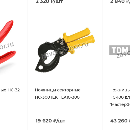
2 320
₽
/шт
2 840
₽
ые НС-32
Ножницы секторные
Ножницы
НС-300 IEK TLK10-300
НС-100 дл
"МастерЭ
19 620
₽
/шт
43 260