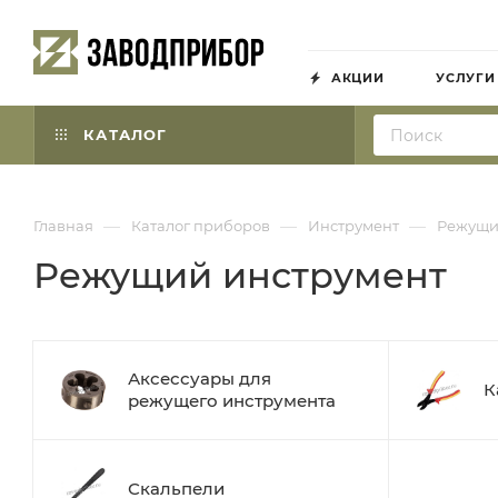
АКЦИИ
УСЛУГИ
КАТАЛОГ
—
—
—
Главная
Каталог приборов
Инструмент
Режущи
Режущий инструмент
Аксессуары для
К
режущего инструмента
Скальпели