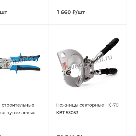
/шт
1 660
₽
/шт
 строительные
Ножницы секторные НС-70
изогнутые левые
КВТ 53053