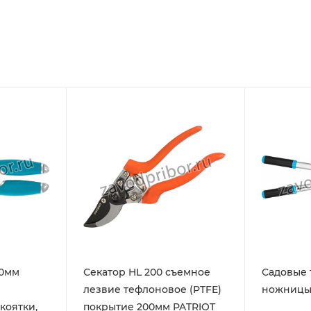
50мм
Секатор HL 200 съемное
Садовые 
лезвие тефлоновое (PTFE)
ножницы 
коятки,
покрытие 200мм PATRIOT