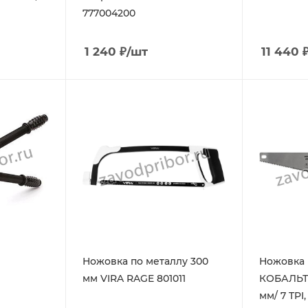
777004200
1 240
₽
/шт
11 440
Ножовка по металлу 300
Ножовка 
мм VIRA RAGE 801011
КОБАЛЬТ 
мм/ 7 TPI