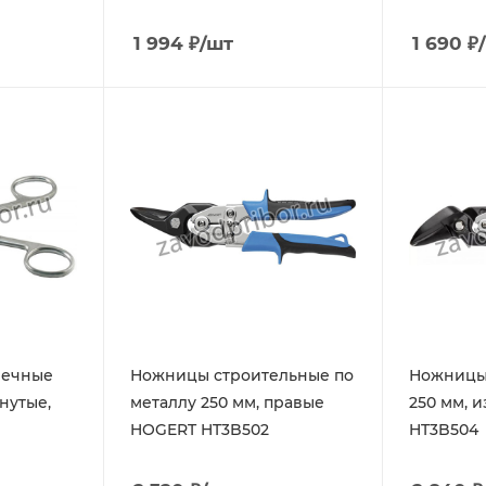
1 994
₽
/шт
1 690
₽
нечные
Ножницы строительные по
Ножницы
нутые,
металлу 250 мм, правые
250 мм, 
HOGERT HT3B502
HT3B504