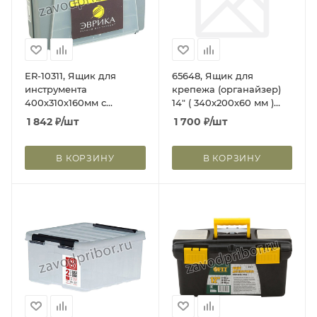
ER-10311, Ящик для
65648, Ящик для
инструмента
крепежа (органайзер)
400х310х160мм с
14" ( 340х200х60 мм )
прозрачными
(съемные ячейки)
1 842
₽
/шт
1 700
₽
/шт
органайзерами ЭВРИКА
В КОРЗИНУ
В КОРЗИНУ