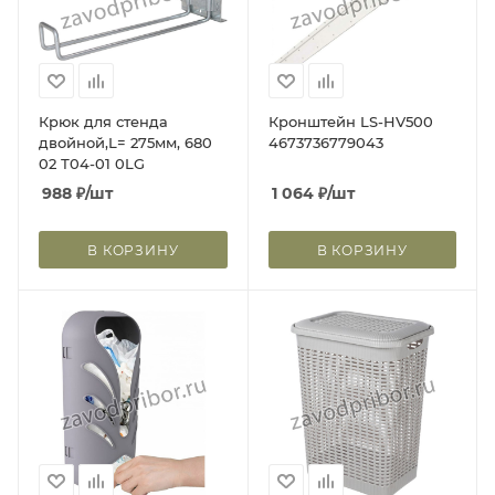
Крюк для стенда
Кронштейн LS-HV500
двойной,L= 275мм, 680
4673736779043
02 Т04-01 0LG
988
₽
/шт
1 064
₽
/шт
В КОРЗИНУ
В КОРЗИНУ