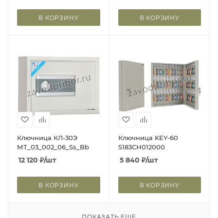
В КОРЗИНУ
В КОРЗИНУ
Ключница КЛ-30Э
Ключница KEY-60
МТ_03_002_06_Ss_Bb
S183CH012000
12 120
₽
/шт
5 840
₽
/шт
В КОРЗИНУ
В КОРЗИНУ
ПОКАЗАТЬ ЕЩЕ