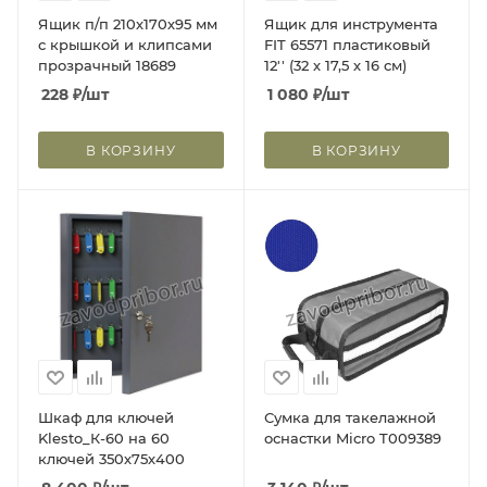
Ящик п/п 210х170х95 мм
Ящик для инструмента
с крышкой и клипсами
FIT 65571 пластиковый
прозрачный 18689
12'' (32 х 17,5 х 16 см)
228
₽
/шт
1 080
₽
/шт
В КОРЗИНУ
В КОРЗИНУ
Шкаф для ключей
Сумка для такелажной
Klesto_К-60 на 60
оснастки Micro T009389
ключей 350х75х400