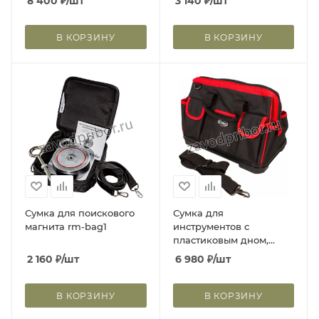
8 400
₽
/шт
3 140
₽
/шт
В КОРЗИНУ
В КОРЗИНУ
Сумка для поискового
Сумка для
магнита rm-bag1
инструментов с
пластиковым дном,
метал. фурнитура,
2 160
₽
/шт
6 980
₽
/шт
385x210x300 мм, цвет
красный/черный TC-
4222WR
В КОРЗИНУ
В КОРЗИНУ