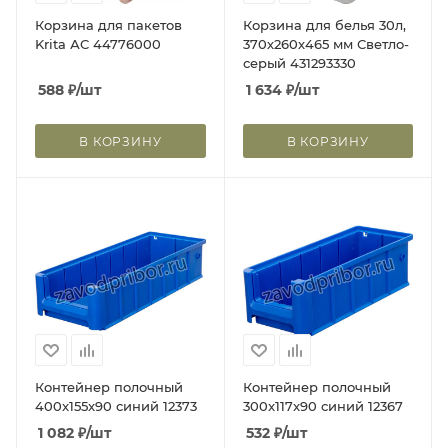
Корзина для пакетов
Корзина для белья 30л,
Krita АС 44776000
370х260х465 мм Светло-
серый 431293330
588
₽
/шт
1 634
₽
/шт
В КОРЗИНУ
В КОРЗИНУ
Контейнер полочный
Контейнер полочный
400x155x90 синий 12373
300x117x90 синий 12367
1 082
₽
/шт
532
₽
/шт