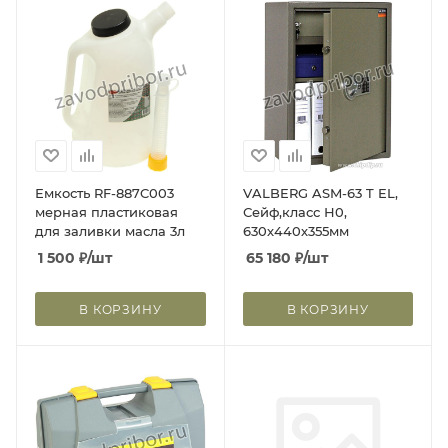
Емкость RF-887C003
VALBERG ASM-63 T EL,
мерная пластиковая
Сейф,класс Н0,
для заливки масла 3л
630х440х355мм
1 500
₽
/шт
65 180
₽
/шт
В КОРЗИНУ
В КОРЗИНУ