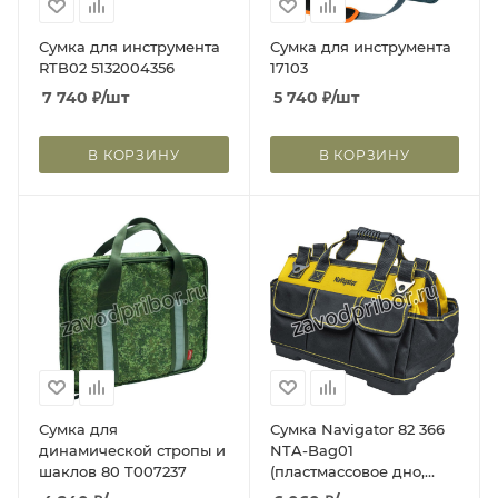
Сумка для инструмента
Сумка для инструмента
RTB02 5132004356
17103
7 740
₽
/шт
5 740
₽
/шт
В КОРЗИНУ
В КОРЗИНУ
Сумка для
Сумка Navigator 82 366
динамической стропы и
NTA-Bag01
шаклов 80 T007237
(пластмассовое дно,
420*230*290 мм)