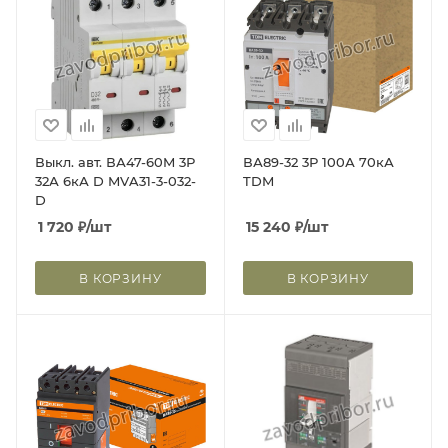
Выкл. авт. ВА47-60M 3Р
ВА89-32 3Р 100А 70кА
32А 6кА D MVA31-3-032-
TDM
D
1 720
₽
/шт
15 240
₽
/шт
В КОРЗИНУ
В КОРЗИНУ