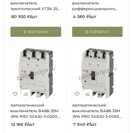
выключатель
выключатель
трехполюсный XT3N 250
дифференциального
TMD 125-1250 3p F F
тока двухполюсный С
80 920
₽
/шт
4 560
₽
/шт
16А 30мА 4.5кА тип AC
Basic M BMR415C16
В КОРЗИНУ
В КОРЗИНУ
Автоматический
Автоматический
выключатель ВА88-35М
выключатель ВА88-33М
ЭРА PRO SVA30-3-0200-
ЭРА PRO SVA20-3-0063-
E 3Р 200А 35кА Б0051933
E 3Р 63А 35кА Б0051919
12 160
₽
/шт
7 940
₽
/шт