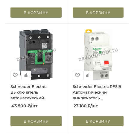
63А 35кА РЭ630А
тока 1P+N 63А 30мА тип
АС х-ка Б0039293
В КОРЗИНУ
В КОРЗИНУ
Schneider Electric
Schneider Electric RESI9
Выключатель
Автоматический
автоматический
выключатель
NSXm100F 36kA 3П 63A
дифференциального
43 500
₽
/шт
23 180
₽
/шт
TMDELINK
тока (ДИФ) 1P+N С 32А
6000A 30мА тип A
В КОРЗИНУ
В КОРЗИНУ