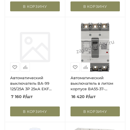
В КОРЗИНУ
В КОРЗИНУ
Автоматический
Автоматический
выключатель ВА-99
выключатель в литом
125/25А 3P 25кА EKF
корпусе ВА55-37-
PROxima | mccb99-125-25
103ТР25-С
7 160
₽
/шт
16 420
₽
/шт
| EKF
В КОРЗИНУ
В КОРЗИНУ