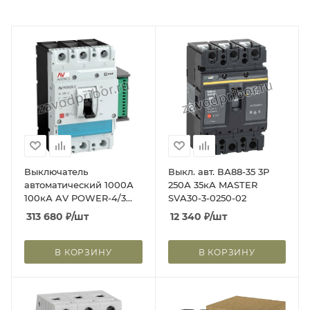
Выключатель
Выкл. авт. ВА88-35 3Р
автоматический 1000А
250А 35кА MASTER
100кА AV POWER-4/3
SVA30-3-0250-02
ETU2.0 AVERES EKF
313 680
₽
/шт
12 340
₽
/шт
mccb-43-1000H-2.0-av
В КОРЗИНУ
В КОРЗИНУ