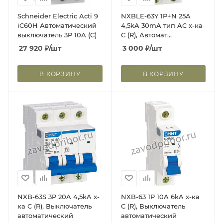
Schneider Electric Acti 9
NXBLE-63Y 1P+N 25A
iC60H Автоматический
4,5kA 30mA тип AC х-ка
выключатель 3P 10A (C)
C (R), Автомат
дифференциальный
27 920
₽
/шт
3 000
₽
/шт
В КОРЗИНУ
В КОРЗИНУ
NXB-63S 3P 20A 4,5kA х-
NXB-63 1P 10A 6kA х-ка
ка C (R), Выключатель
C (R), Выключатель
автоматический
автоматический