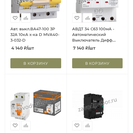
Авт. выкл.ВА47-100 3Р
АВДТ 34 C63 100мА -
32А 10кА х-ка D MVA40-
Автоматический
3-032-D
Выключатель Дифф.
тока IEK
4 140
₽
/шт
7 140
₽
/шт
В КОРЗИНУ
В КОРЗИНУ