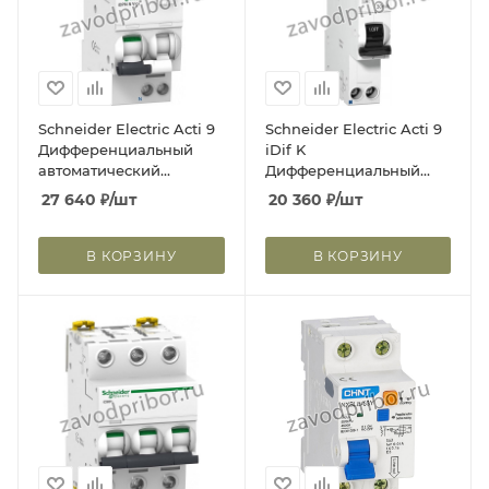
Schneider Electric Acti 9
Schneider Electric Acti 9
Дифференциальный
iDif K
автоматический
Дифференциальный
выключатель iDPN N
автоматический
27 640
₽
/шт
20 360
₽
/шт
VIGI 6KA 10A C 30MA AC
выключатель 6КА 25A C
30МA AC
В КОРЗИНУ
В КОРЗИНУ