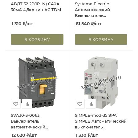
АВДТ 32 2P(1P+N) C40А
Systeme Electric
30мА 4,5кА тип АС TDM
Автоматический
Выключатель
SYSTEMEPACT CCB100
1 310
₽
/шт
81 540
₽
/шт
36KA 3P3D TMD50 рычаг
В КОРЗИНУ
В КОРЗИНУ
SVA30-3-0063,
SIMPLE-mod-35 ЭРА
Выключатель
SIMPLE Автоматический
автоматический
выключатель
трехполюсный ВА88-35
дифференциального
12 620
₽
/шт
1 330
₽
/шт