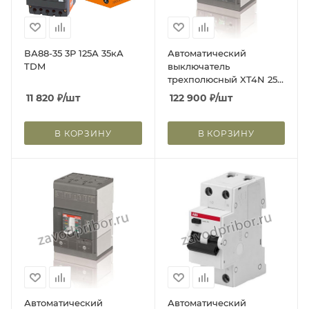
ВА88-35 3Р 125А 35кА
Автоматический
TDM
выключатель
трехполюсный XT4N 250
Ekip LS/I In=250А 3p F F
11 820
₽
/шт
122 900
₽
/шт
В КОРЗИНУ
В КОРЗИНУ
Автоматический
Автоматический