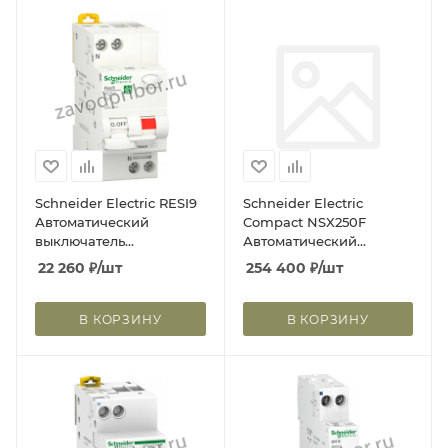
Schneider Electric RESI9
Schneider Electric
Автоматический
Compact NSX250F
выключатель
Автоматический
дифференциального
выключатель Micrologic
22 260
₽
/шт
254 400
₽
/шт
тока (ДИФ) 1P+N С 10А
2.2 M 220A
6000A 30мА тип AС
В КОРЗИНУ
В КОРЗИНУ