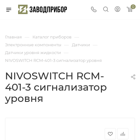
0
—
—
Главная
Каталог приборов
—
—
Электронные компоненты
Датчики
—
Датчики уровня жидкости
NIVOSWITCH RCM-401-3 сигнализатор уровня
NIVOSWITCH RCM-
401-3 сигнализатор
уровня